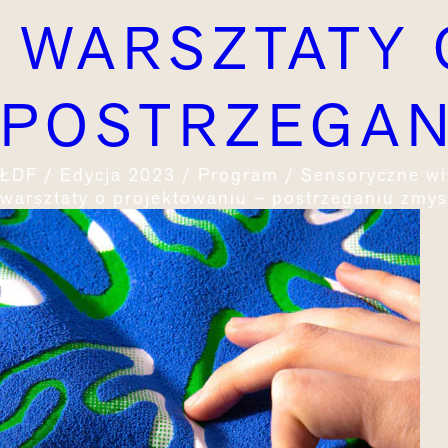
WARSZTATY 
POSTRZEGAN
ŁDF / Edycja 2023 / Program / Sensoryczne wi
warsztaty o projektowaniu – postrzeganiu zm