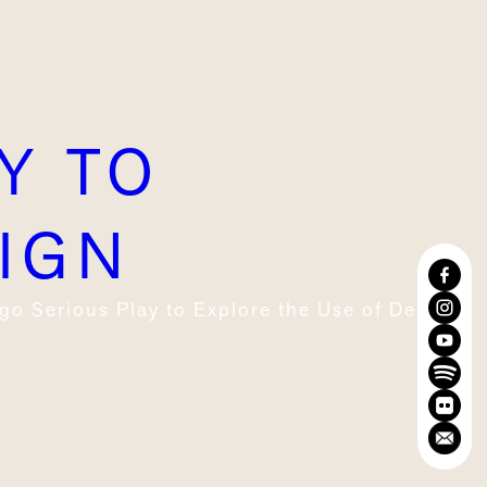
Y TO
IGN
go Serious Play to Explore the Use of Design