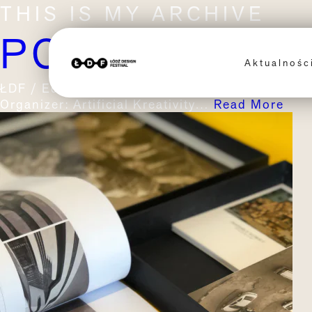
THIS IS MY ARCHIVE
PORTFOLIO 
Aktualnoś
ŁDF / Edycja 2023 / Program / Portfolio Rev
Organizer: Artificial Kreativity…
Read More