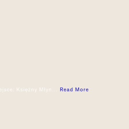
iejsce: Księżny Młyn…
Read More