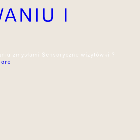
ANIU I
I
ganiu zmysłami Sensoryczne wizytówki ?
More