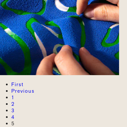
First
Previous
1
2
3
4
5