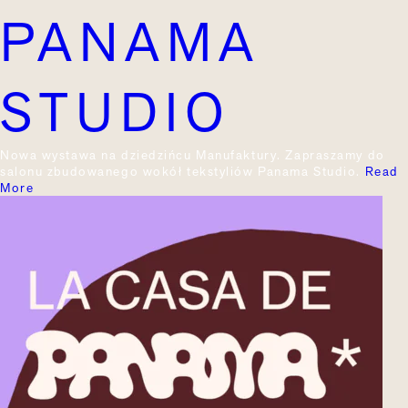
PANAMA
STUDIO
Nowa wystawa na dziedzińcu Manufaktury. Zapraszamy do
salonu zbudowanego wokół tekstyliów Panama Studio.
Read
More