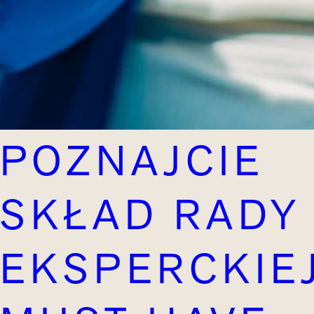
POZNAJCIE
SKŁAD RADY
EKSPERCKIE