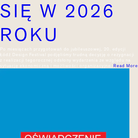
SIĘ W 2026
ROKU
Po miesiącach przygotowań do jubileuszowej, 20. edycji
Łódź Design Festival podjęliśmy trudną decyzję o rezygnacji
z realizacji tegorocznej odsłony wydarzenia ze względu na
sytuację ekonomiczną i możliwości organizacyjne.
Read More