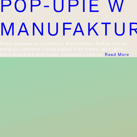
POP-UPIE W
MANUFAKTU
Nowa wystawa na dziedzińcu Manufaktury. Będzie można
zobaczyć zarówno rzeczy piękne oraz trwałe, jak i takie,
które wspierają dobrostan, uważność i relacje.
Read More