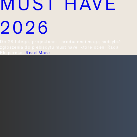
MUST HAVE
2026
Do 28 lutego, projektanci i producenci mogą nadsyłać
zgłoszenia do plebiscytu must have, które oceni Rada
Ekspercka.
Read More