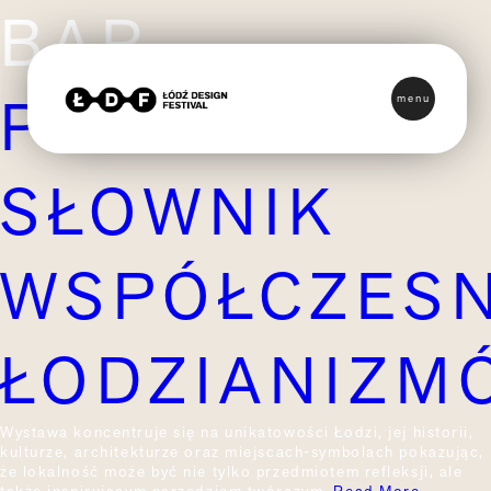
BAR
POP-UP:
menu
SŁOWNIK
WSPÓŁCZES
ŁODZIANIZM
Wystawa koncentruje się na unikatowości Łodzi, jej historii,
kulturze, architekturze oraz miejscach-symbolach pokazując,
że lokalność może być nie tylko przedmiotem refleksji, ale