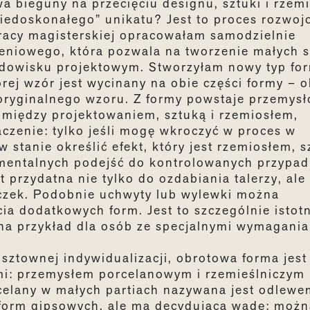
a bieguny na przecięciu designu, sztuki i rzemi
iedoskonałego” unikatu? Jest to proces rozwoj
racy magisterskiej opracowałam samodzielnie
niowego, która pozwala na tworzenie małych s
dowisku projektowym. Stworzyłam nowy typ fo
ej wzór jest wycinany na obie części formy – o
oryginalnego wzoru. Z formy powstaje przemys
omiędzy projektowaniem, sztuką i rzemiosłem,
czenie: tylko jeśli mogę wkroczyć w proces w
stanie określić efekt, który jest rzemiosłem, s
ymentalnych podejść do kontrolowanych przypa
 przydatna nie tylko do ozdabiania talerzy, ale
oczek. Podobnie uchwyty lub wylewki można
a dodatkowych form. Jest to szczególnie istot
na przykład dla osób ze specjalnymi wymagania
sztownej indywidualizacji, obrotowa forma jest
: przemysłem porcelanowym i rzemieślniczym
elany w małych partiach nazywana jest odlewe
ą form gipsowych, ale ma decydującą wadę: moż