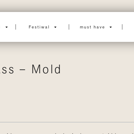
ci
Festiwal
must have
ss – Mold