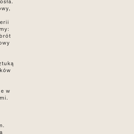
osła.
owy,
erii
rmy:
brót
łowy
ztuką
dków
ne w
mi.
m.
na