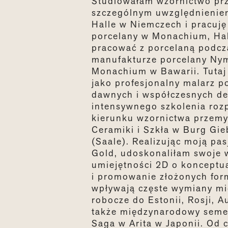
Studiowałam wzornictwo pr
szczególnym uwzględnieniem
Halle w Niemczech i pracuję
porcelany w Monachium, Hall
pracować z porcelaną podc
manufakturze porcelany N
Monachium w Bawarii. Tutaj
jako profesjonalny malarz p
dawnych i współczesnych de
intensywnego szkolenia roz
kierunku wzornictwa przem
Ceramiki i Szkła w Burg Gie
(Saale). Realizując moją pas
Gold, udoskonaliłam swoje 
umiejętności 2D o konceptua
i promowanie złożonych for
wpływają częste wymiany m
robocze do Estonii, Rosji, Aus
także międzynarodowy semes
Saga w Arita w Japonii. Od c