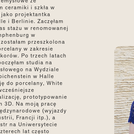
zemysłowe ze
 ceramiki i szkła w
 jako projektantka
e i Berlinie. Zaczęłam
zas stażu w renomowanej
ymphenburg w
 zostałam przeszkolona
orcelany w zakresie
korów. Po trzech latach
poczęłam studia na
ysłowego na Wydziale
bichenstein w Halle
ję do porcelany, White
wcześniejsze
lizację, prototypowanie
m 3D. Na moją pracę
iędzynarodowe (wyjazdy
trii, Francji itp.), a
tr na Uniwersytecie
zterech lat często