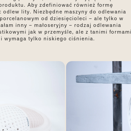
 produktu. Aby zdefiniować również formę
: odlew lity. Niezbędne maszyny do odlewania
orcelanowym od dziesięcioleci – ale tylko w
nałam inny – małoseryjny – rodzaj odlewania
stikowymi jak w przemyśle, ale z tanimi formam
i wymaga tylko niskiego ciśnienia.