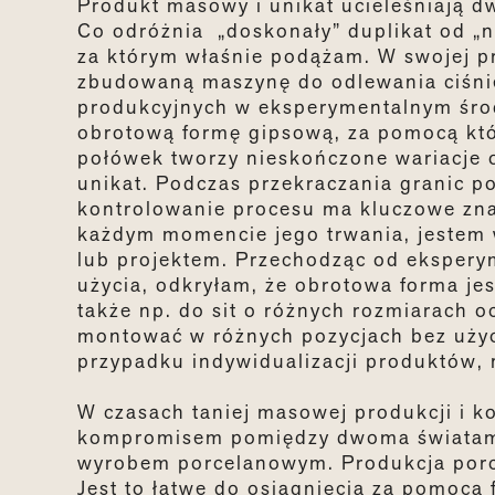
Produkt masowy i unikat ucieleśniają dw
Co odróżnia „doskonały” duplikat od „n
za którym właśnie podążam. W swojej p
zbudowaną maszynę do odlewania ciśnie
produkcyjnych w eksperymentalnym śro
obrotową formę gipsową, za pomocą któr
połówek tworzy nieskończone wariacje 
unikat. Podczas przekraczania granic p
kontrolowanie procesu ma kluczowe zna
każdym momencie jego trwania, jestem w 
lub projektem. Przechodząc od eksper
użycia, odkryłam, że obrotowa forma jest
także np. do sit o różnych rozmiarach 
montować w różnych pozycjach bez użyci
przypadku indywidualizacji produktów, 
W czasach taniej masowej produkcji i ko
kompromisem pomiędzy dwoma światami
wyrobem porcelanowym. Produkcja porc
Jest to łatwe do osiągnięcia za pomoc