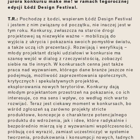
jurora konkursu make me! w ramach tegorocznej
edycji Łódź Design Festival.
T.R.:
Pochodzę z Łodzi, wspieram Łódź Design Festival
i jestem z nim związany od początku, nie inaczej jest w
tym roku. Konkursy, zwłaszcza na starcie drogi
projektowej są niezwykle ważne – mobilizują do
wyjścia z ukrycia i pokazania swoich pomysłów światu,
a także uczą ich prezentacji. Rozwijają i weryfikują –
młody projektant dzięki udziałowi w konkursie ma
szansę wejść w dialog z rzeczywistością, zobaczyć
siebie na tle innych. W konkursach cenna jest także
praca nad wyzwaniem, którego dane branże jeszcze nie
podejmują, możliwość zaprezentowania społecznych,
krytycznych i spekulatywnych projektów,
eksplorowania nowych terytoriów. Konkursy dają
młodym projektantom przestrzeń na pokazanie, co ich
interesuje, co ma sens i wpływ, co według nich warto
rozwijać. Teraz jest ciekawy moment w konkursach, bo
wśród zgłoszeń są zarówno projekty stricte
produktowe, koncepcje o charakterze potencjalnego
produktu do wdrożenia, jak i idee, które radykalnie i
bezpośrednio mierzą się z wyzwaniami współczesności,
próbują coś wyrazić, zamiast uczestniczyć w systemie
tworzenia, produkowania i konsumpcji nowych, ładnych