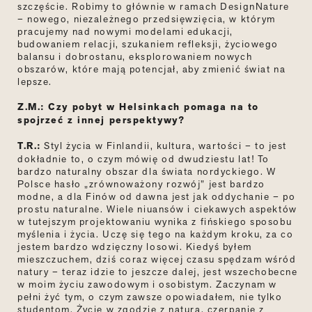
szczęście. Robimy to głównie w ramach DesignNature
– nowego, niezależnego przedsięwzięcia, w którym
pracujemy nad nowymi modelami edukacji,
budowaniem relacji, szukaniem refleksji, życiowego
balansu i dobrostanu, eksplorowaniem nowych
obszarów, które mają potencjał, aby zmienić świat na
lepsze.
Z.M.: Czy pobyt w Helsinkach pomaga na to
spojrzeć z innej perspektywy?
T.R.:
Styl życia w Finlandii, kultura, wartości – to jest
dokładnie to, o czym mówię od dwudziestu lat! To
bardzo naturalny obszar dla świata nordyckiego. W
Polsce hasło
„
zrównoważony rozwój
”
jest bardzo
modne, a dla Finów od dawna jest jak oddychanie – po
prostu naturalne. Wiele niuansów i ciekawych aspektów
w tutejszym projektowaniu wynika z fińskiego sposobu
myślenia i życia. Uczę się tego na każdym kroku, za co
jestem bardzo wdzięczny losowi. Kiedyś byłem
mieszczuchem, dziś coraz więcej czasu spędzam wśród
natury –
teraz idzie to jeszcze dalej
, jest wszechobecne
w moim życiu zawodowym i osobistym. Zaczynam w
pełni żyć tym, o czym zawsze opowiadałem, nie tylko
studentom. Życie w zgodzie z naturą, czerpanie z