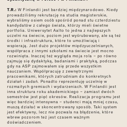
T.R.:
W Finlandii jest bardziej międzynarodowo. Kiedy
prowadziliśmy rekrutację na studia magisterskie,
wybraliśmy osiem osób spośród ponad stu czterdziestu
kandydatów z całego świata, którzy mieli świetne
portfolia. Uniwersytet Aalto to jedna z najlepszych
uczelni na świecie, poziom jest wyśrubowany, ale są też
środki i infrastruktura, które to umożliwiają i
wspierają. Jest dużo projektów międzyuczelnianych,
współpraca z innymi szkołami na świecie jest mocno
rozwinięta. Inaczej też wygląda moja rola – po równo
zajmuję się dydaktyką, badaniami i praktyką, podczas
gdy na ASP zajmowałem się przede wszystkim
nauczaniem. Współpracuję z zewnętrznymi
pracownikami, których zatrudniam do konkretnych
działań i zadań. Ponadto reprezentuję uczelnię w
rozmaitych gremiach i wydarzeniach. W Finlandii jest
inna struktura roku akademickiego – zamiast dwóch
semestrów jest pięć okresów. Realizacja programu jest
więc bardziej intensywna – studenci mają mniej czasu,
muszą działać w skoncentrowany sposób. Taki system
jest efektywny, lecz nie pozwala na błądzenie, które
wbrew pozorom też jest czasem ważnym
doświadczeniem.