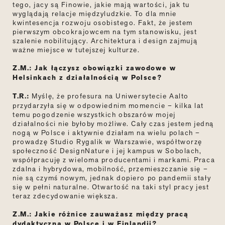
tego, jacy są Finowie, jakie mają wartości, jak tu
wyglądają relacje międzyludzkie. To dla mnie
kwintesencja rozwoju osobistego. Fakt, że jestem
pierwszym obcokrajowcem na tym stanowisku, jest
szalenie nobilitujący. Architektura i design zajmują
ważne miejsce w tutejszej kulturze.
Z.M.: Jak łączysz obowiązki zawodowe w
Helsinkach z działalnością w Polsce?
T.R.:
Myślę, że profesura na Uniwersytecie Aalto
przydarzyła się w odpowiednim momencie – kilka lat
temu pogodzenie wszystkich obszarów mojej
działalności nie byłoby możliwe. Cały czas jestem jedną
nogą w Polsce i aktywnie działam na wielu polach –
prowadzę Studio Rygalik w Warszawie, współtworzę
społeczność DesignNature i jej kampus w Sobolach,
współpracuję z wieloma producentami i markami. Praca
zdalna i hybrydowa, mobilność, przemieszczanie się –
nie są czymś nowym, jednak dopiero po pandemii stały
się w pełni naturalne. Otwartość na taki styl pracy jest
teraz zdecydowanie większa.
Z.M.: Jakie różnice zauważasz między pracą
dydaktyczną w Polsce i w Finlandii?