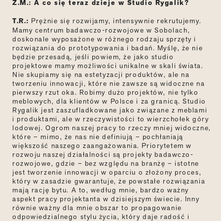
Z.M.: A co się teraz dzieje w Studio Rygalik?
T.R.:
Prężnie się rozwijamy, intensywnie rekrutujemy.
Mamy centrum badawczo-rozwojowe w Sobolach,
doskonale wyposażone w różnego rodzaju sprzęty i
rozwiązania do prototypowania i badań. Myślę, że nie
będzie przesadą, jeśli powiem, że jako studio
projektowe mamy możliwości unikalne w skali świata.
Nie skupiamy się na estetyzacji produktów, ale na
tworzeniu innowacji, które nie zawsze są widoczne na
pierwszy rzut oka. Robimy dużo projektów, nie tylko
meblowych, dla klientów w Polsce i za granicą. Studio
Rygalik jest zaszufladkowane jako związane z meblami
i produktami, ale w rzeczywistości to wierzchołek góry
lodowej. Ogrom naszej pracy to rzeczy mniej widoczne,
które – mimo, że nas nie definiują – pochłaniają
większość naszego zaangażowania. Priorytetem w
rozwoju naszej działalności są projekty badawczo-
rozwojowe, gdzie – bez względu na branżę – istotne
jest tworzenie innowacji w oparciu o złożony proces,
który w zasadzie gwarantuje, że powstałe rozwiązania
mają rację bytu. A to, według mnie, bardzo ważny
aspekt pracy projektanta w dzisiejszym świecie. Inny
równie ważny dla mnie obszar to propagowanie
odpowiedzialnego stylu życia, który daje radość i