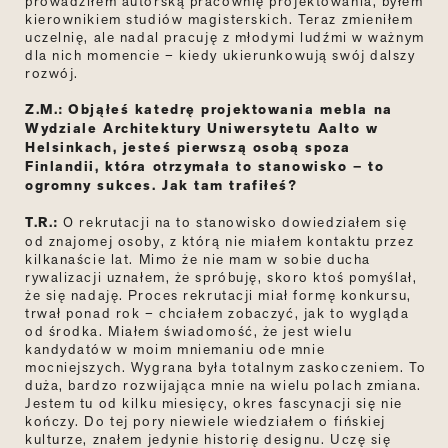
prowadziłem autorską pracownię projektowania, byłem
kierownikiem studiów magisterskich. Teraz zmieniłem
uczelnię, ale nadal pracuję z młodymi ludźmi w ważnym
dla nich momencie
–
kiedy ukierunkowują swój dalszy
rozwój.
Z.M.:
Objąłeś katedrę projektowania mebla na
Wydziale Architektury Uniwersytetu Aalto w
Helsinkach, jesteś pierwszą osobą spoza
Finlandii, która otrzymała to stanowisko – to
ogromny sukces. Jak tam trafiłeś?
T.R.:
O rekrutacji na to stanowisko dowiedziałem się
od znajomej osoby, z którą nie miałem kontaktu przez
kilkanaście lat. Mimo że nie mam w sobie ducha
rywalizacji uznałem, że spróbuję, skoro ktoś pomyślał,
że się nadaję. Proces rekrutacji miał formę konkursu,
trwał ponad rok – chciałem zobaczyć, jak to wygląda
od środka. Miałem świadomość, że jest wielu
kandydatów w moim mniemaniu ode mnie
mocniejszych. Wygrana była totalnym zaskoczeniem. To
duża, bardzo rozwijająca mnie na wielu polach zmiana.
Jestem tu od kilku miesięcy, okres fascynacji się nie
kończy. Do tej pory niewiele wiedziałem o fińskiej
kulturze, znałem jedynie historię designu. Uczę się