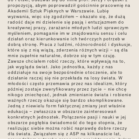
propozycją, abym poprowadził gościnnie pracownię na
Akademii Sztuk Pięknych w Warszawie. Lubię
wyzwania, więc się zgodziłem – okazało się, że dużą
radość daje mi dzielenie się pasją i entuzjazmem do
kreatywnej pracy, zarażanie młodych ludzi sprawczym
myśleniem, pomaganie im w znajdowaniu sensu i celu
działań oraz kierunkowanie ich twórczych potrzeb w
dobrą stronę. Praca z ludźmi, różnorodność i dyskusje,
które się z nią wiążą, zderzenia różnych wizji – są dla
mnie zupełnie naturalne, dobrze się w tym czuję.
Zawsze chciałem robić rzeczy, które wpływają na to,
jak wygląda świat. Jako jednostka, każdy z nas
oddziałuje na swoje bezpośrednie otoczenie, ale to
działanie raczej się nie przekłada na losy świata. W
młodości często przemawia przez nas idealizm, który
później zostaje zweryfikowany przez życie
–
nie chcę
nikogo zniechęcać, jednak zmienianie świata i robienie
ważnych rzeczy okazuje się bardzo skomplikowane.
Jedną z niewielu form faktycznej zmiany jest właśnie
edukacja – zwłaszcza w obszarze zainteresowań
konkretnych jednostek. Połączenie pasji i nauki w jej
obszarze pogłębia świadomość do tego stopnia, że
realizując siebie można robić naprawdę dobre rzeczy
dla świata. Związałem się z ASP na kilkanaście lat,