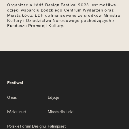
Organizacja Łódź Design Festival 2023 jest możliwa
dzięki wsparciu Łódzkiego Centrum Wydarzeń oraz
Miasta Łódź. ŁDF dofinansowano ze środków Ministra
Kultury i Dziedzictwa Narodowego pochodzących z
Funduszu Promocji Kultury.
Festiwal
O nas
Edycje
Łódzki nurt
Miasta dla ludzi
Polskie Forum Designu
Palimpsest