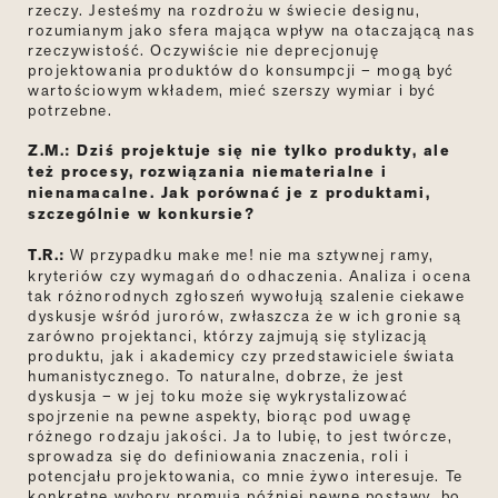
rzeczy. Jesteśmy na rozdrożu w świecie designu,
rozumianym jako sfera mająca wpływ na otaczającą nas
rzeczywistość. Oczywiście nie deprecjonuję
projektowania produktów do konsumpcji
–
mogą być
wartościowym wkładem, mieć szerszy wymiar i być
potrzebne.
Z.M.: Dziś projektuje się nie tylko produkty, ale
też procesy, rozwiązania niematerialne i
nienamacalne. Jak porównać je z produktami,
szczególnie w konkursie?
T.R.:
W przypadku make me! nie ma sztywnej ramy,
kryteriów czy wymagań do odhaczenia. Analiza i ocena
tak różnorodnych zgłoszeń wywołują szalenie ciekawe
dyskusje wśród jurorów, zwłaszcza że w ich gronie są
zarówno projektanci, którzy zajmują się stylizacją
produktu, jak i akademicy czy
przedstawiciele świata
humanistycznego
. To naturalne, dobrze, że jest
dyskusja – w jej toku może się wykrystalizować
spojrzenie na pewne aspekty, biorąc pod uwagę
różnego rodzaju jakości. Ja to lubię, to jest twórcze,
sprowadza się do definiowania znaczenia, roli i
potencjału projektowania, co mnie żywo interesuje. Te
konkretne wybory promują później pewne postawy, bo