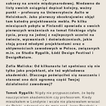
sukcesy na arenie międzynarodowej. Niedawno do
listy swoich osiągnięć dopisał kolejny, ważny
punkt – profesurę na Uniwersytecie Aalto w
Helsinkach. Jako pierwszy obcokrajowiec objął
tam katedrę projektowania mebla. Po kilku
miesiącach pobytu w Finlandii opowiada o swoich
pierwszych wrażeniach na temat fińskiego stylu
życia, pracy na jednej z najlepszych uczelni na
świecie, wyzwaniach i doświadczeniach, jakie
stoją przed młodymi projektantami oraz o
aktywnościach zawodowych w Polsce, związanych
m.in. ze Studio Rygalik, Łódź Design Festival i
DesignNature.
Zofia Malicka: Od kilkunastu lat spełniasz się nie
tylko jako projektant, ale też wykładowca
akademicki. Dlaczego poświęciłeś się nauczaniu i
stanowi ono dziś ogromną część Twojej
działalności zawodowej?
Tomek Rygalik:
Nigdy nie przypuszczałem, że będę
nauczycielem akademickim czy profesorem. Kiedy
mieszkałem w Londynie i wcale nie planowałem wracać
do Polski, odezwał się do mnie prof. Jerzy Porębski z