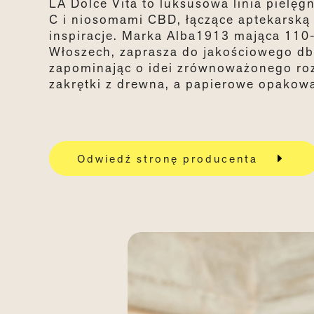
LA Dolce Vita to luksusowa linia pielę
C i
niosomami
CBD, łączące aptekarską 
inspiracje. Marka Alba1913 mająca 110-
Włoszech, zaprasza do jakościowego dba
zapominając o idei zrównoważonego rozw
zakrętki z drewna, a papierowe opakowa
Odwiedź stronę producenta