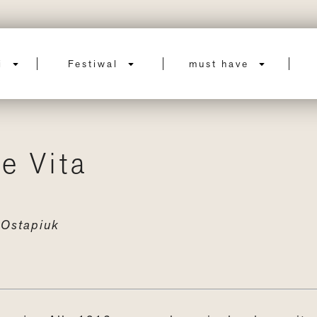
ci
Festiwal
must have
e Vita
a
Ostapiuk