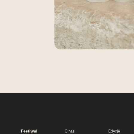
Festiwal
O nas
Edycje