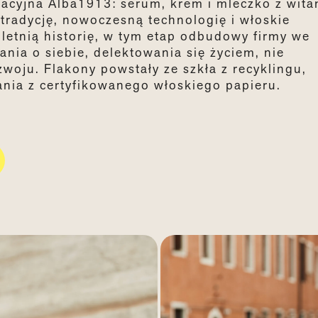
gnacyjna Alba1913: serum, krem i mleczko z wit
tradycję, nowoczesną technologię i włoskie
letnią historię, w tym etap odbudowy firmy we
nia o siebie, delektowania się życiem, nie
oju. Flakony powstały ze szkła z recyklingu,
nia z certyfikowanego włoskiego papieru.