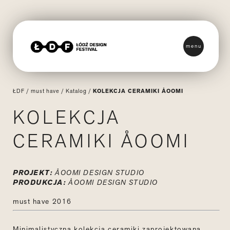
menu
ŁDF
/
must have
/
Katalog
/
KOLEKCJA CERAMIKI ÅOOMI
KOLEKCJA
CERAMIKI ÅOOMI
PROJEKT:
ÅOOMI DESIGN STUDIO
PRODUKCJA:
ÅOOMI DESIGN STUDIO
must have 2016
Minimalistyczna kolekcja ceramiki zaprojektowana