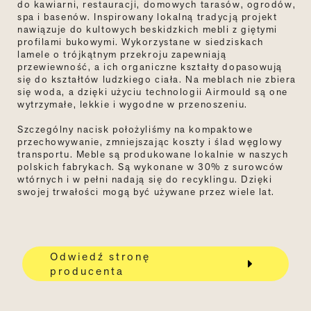
do kawiarni, restauracji, domowych tarasów, ogrodów,
spa i basenów. Inspirowany lokalną tradycją projekt
nawiązuje do kultowych beskidzkich mebli z giętymi
profilami bukowymi. Wykorzystane w siedziskach
lamele o trójkątnym przekroju zapewniają
przewiewność, a ich organiczne kształty dopasowują
się do kształtów ludzkiego ciała. Na meblach nie zbiera
się woda, a dzięki użyciu technologii Airmould są one
wytrzymałe, lekkie i wygodne w przenoszeniu.
Szczególny nacisk położyliśmy na kompaktowe
przechowywanie, zmniejszając koszty i ślad węglowy
transportu. Meble są produkowane lokalnie w naszych
polskich fabrykach. Są wykonane w 30% z surowców
wtórnych i w pełni nadają się do recyklingu. Dzięki
swojej trwałości mogą być używane przez wiele lat.
Odwiedź stronę
producenta