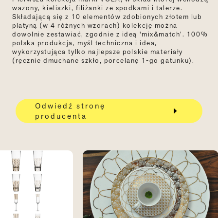
wazony, kieliszki, filiżanki ze spodkami i talerze.
Składającą się z 10 elementów zdobionych złotem lub
platyną (w 4 różnych wzorach) kolekcję można
dowolnie zestawiać, zgodnie z ideą 'mix&match’. 100%
polska produkcja, myśl techniczna i idea,
wykorzystująca tylko najlepsze polskie materiały
(ręcznie dmuchane szkło, porcelanę 1-go gatunku).
Odwiedź stronę
producenta