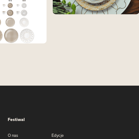
Festiwal
O nas
Edycje