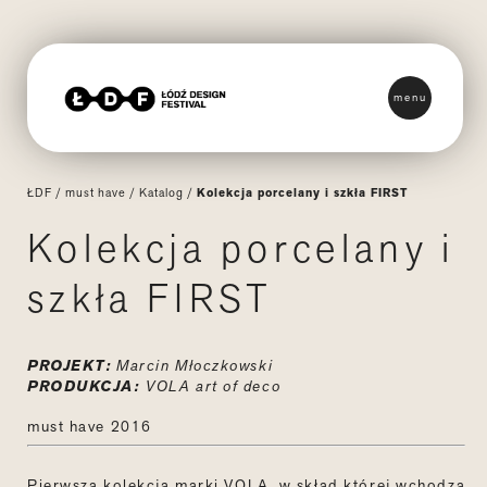
menu
ŁDF
/
must have
/
Katalog
/
Kolekcja porcelany i szkła FIRST
Kolekcja porcelany i
szkła FIRST
PROJEKT:
Marcin Młoczkowski
PRODUKCJA:
VOLA art of deco
must have 2016
Pierwsza kolekcja marki VOLA, w skład której wchodzą