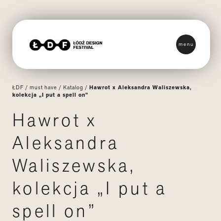
menu
ŁDF
/
must have
/
Katalog
/
Hawrot x Aleksandra Waliszewska,
kolekcja „I put a spell on”
Hawrot x
Aleksandra
Waliszewska,
kolekcja „I put a
spell on”