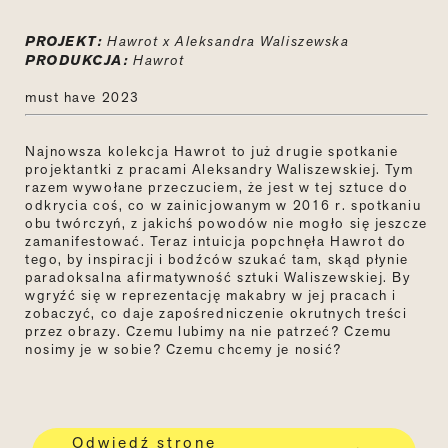
PROJEKT:
Hawrot
x Aleksandra Waliszewska
PRODUKCJA:
Hawrot
must have 2023
Najnowsza kolekcja
Hawrot
to już drugie spotkanie
projektantki z pracami Aleksandry Waliszewskiej. Tym
razem wywołane przeczuciem, że jest w tej sztuce do
odkrycia coś, co w zainicjowanym w 2016 r. spotkaniu
obu twórczyń, z jakichś powodów nie mogło się jeszcze
zamanifestować. Teraz intuicja popchnęła
Hawro
t
do
tego, by inspiracji i bodźców szukać tam, skąd płynie
paradoksalna afirmatywność sztuki Waliszewskiej. By
wgryźć się w reprezentację makabry w jej pracach i
zobaczyć, co daje zapośredniczenie okrutnych treści
przez obrazy. Czemu lubimy na nie patrzeć? Czemu
nosimy je w sobie? Czemu chcemy je nosić?
Odwiedź stronę