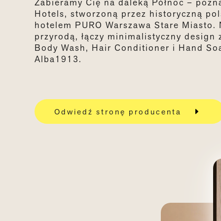
Zabieramy Cię na daleką Północ – poz
Hotels
, stworzoną przez historyczną p
hotelem PURO Warszawa Stare Miasto. 
przyrodą, łączy minimalistyczny design
Body
Wash
,
Hair
Conditioner
i Hand
So
Alba1913.
Odwiedź stronę producenta