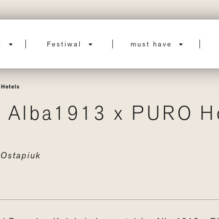
ci
Festiwal
must have
 Hotels
a Alba1913 x PURO H
a
Ostapiuk