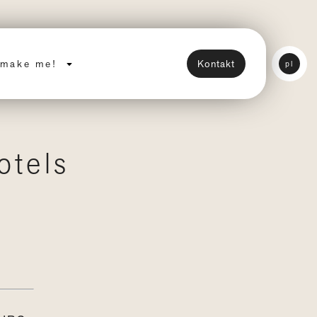
make me!
Kontakt
pl
otels