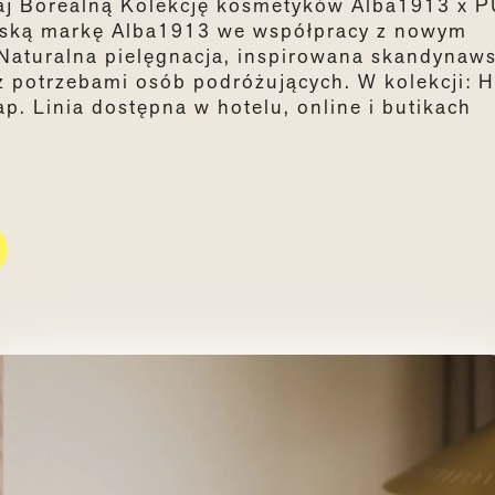
naj Borealną Kolekcję kosmetyków Alba1913 x 
olską markę Alba1913 we współpracy z nowym
Naturalna pielęgnacja, inspirowana skandynaw
 z potrzebami osób podróżujących. W kolekcji:
H
ap
. Linia dostępna w hotelu, online i butikach