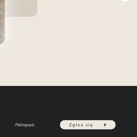
Palimpsest
Zgłoś się