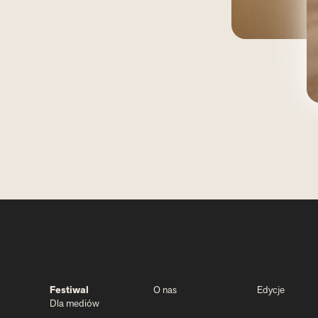
Festiwal
O nas
Edycje
Dla mediów