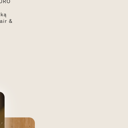
PURO
ską
air
&