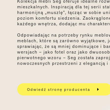
Kolekcja mebli Seg oferuje idealne rozw
mieszkalnych. Inspiracją dla tej serii s
harmonijną
„
muszlę
”
, łącząc w sobie u
poziom komfortu siedzenia. Zaokrąglone
każdego wnętrza, dodając mu charakteru,
Odpowiadając na potrzeby rynku meblow
meblach, które są zarówno wyjątkowe, ja
sprawiając, że są mniej dominujące i b
wersjach
–
jako fotel oraz jako dwuoso
pierwotnego wzoru
–
Seg została zapro
nowoczesnych przestrzeni z elegancją i 
Odwiedź stronę producenta