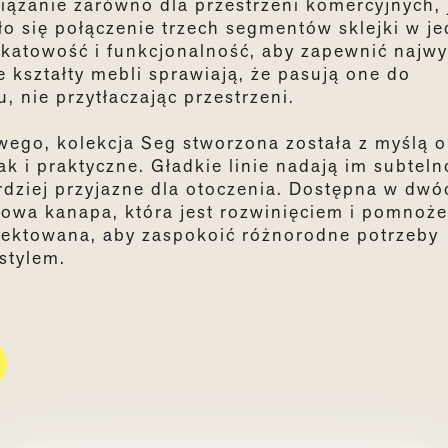
iązanie zarówno dla przestrzeni komercyjnych, 
tało się połączenie trzech segmentów sklejki w j
nikatowość i funkcjonalność, aby zapewnić najw
 kształty mebli sprawiają, że pasują one do
 nie przytłaczając przestrzeni.
ego, kolekcja Seg stworzona została z myślą o
k i praktyczne. Gładkie linie nadają im subteln
ardziej przyjazne dla otoczenia. Dostępna w dwó
bowa kanapa, która jest rozwinięciem i pomnoż
jektowana, aby zaspokoić różnorodne potrzeby
stylem.