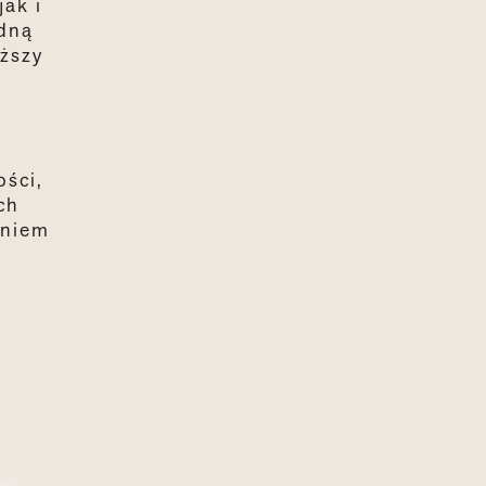
jak i
edną
yższy
ości,
ch
eniem