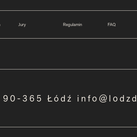
m
Jury
Regulamin
FAQ
3 90-365 Łódź info@lodz