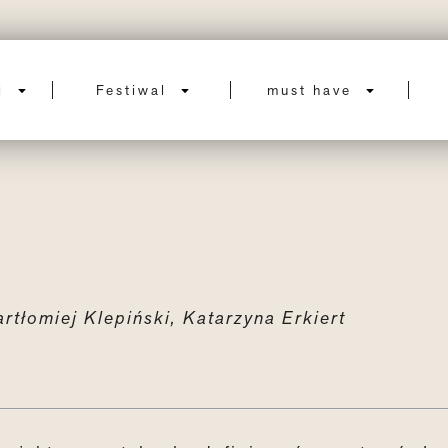
ci
Festiwal
must have
rtłomiej Klepiński, Katarzyna Erkiert