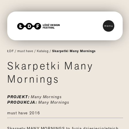
menu
ŁDF
/
must have
/
Katalog
/
Skarpetki Many Mornings
Skarpetki Many
Mornings
PROJEKT:
Many Mornings
PRODUKCJA:
Many Mornings
must have 2016
Skarpety MANY MORNINGS to fuzja dziesięcioletnich