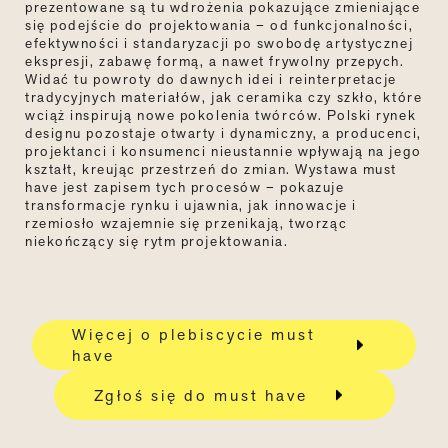
prezentowane są tu wdrożenia pokazujące zmieniające
się podejście do projektowania – od funkcjonalności,
efektywności i standaryzacji po swobodę artystycznej
ekspresji, zabawę formą, a nawet frywolny przepych.
Widać tu powroty do dawnych idei i reinterpretacje
tradycyjnych materiałów, jak ceramika czy szkło, które
wciąż inspirują nowe pokolenia twórców. Polski rynek
designu pozostaje otwarty i dynamiczny, a producenci,
projektanci i konsumenci nieustannie wpływają na jego
kształt, kreując przestrzeń do zmian. Wystawa must
have jest zapisem tych procesów – pokazuje
transformacje rynku i ujawnia, jak innowacje i
rzemiosło wzajemnie się przenikają, tworząc
niekończący się rytm projektowania.
Więcej o plebiscycie must
have
Zgłoś się do must have