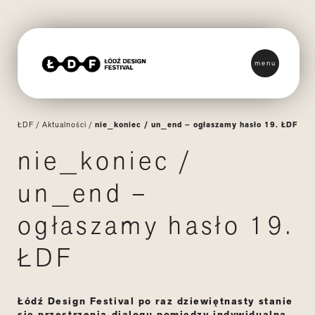
menu
ŁDF
/
Aktualności
/
nie_koniec / un_end – ogłaszamy hasło 19. ŁDF
nie_koniec /
un_end –
ogłaszamy hasło 19.
ŁDF
Łódź Design Festival po raz dziewiętnasty stanie
się przestrzenią dialogu pomiędzy indywidualną