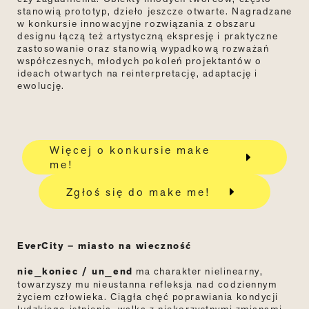
stanowią prototyp, dzieło jeszcze otwarte. Nagradzane
w konkursie innowacyjne rozwiązania z obszaru
designu łączą też artystyczną ekspresję i praktyczne
zastosowanie oraz stanowią wypadkową rozważań
współczesnych, młodych pokoleń projektantów o
ideach otwartych na reinterpretację, adaptację i
ewolucję.
Więcej o konkursie make
me!
Zgłoś się do make me!
EverCity – miasto na wieczność
nie_koniec / un_end
ma charakter nielinearny,
towarzyszy mu nieustanna refleksja nad codziennym
życiem człowieka. Ciągła chęć poprawiania kondycji