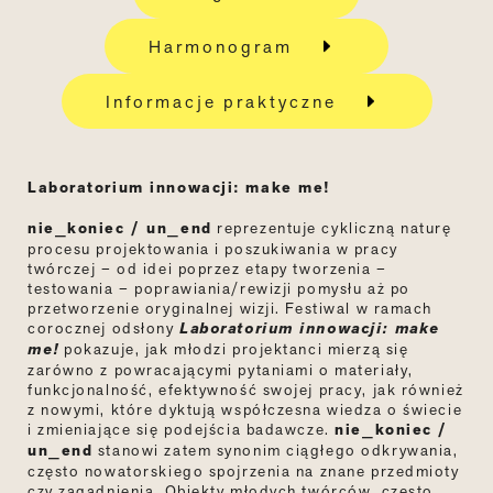
Harmonogram
Informacje praktyczne
Laboratorium innowacji: make me!
nie_koniec / un_end
reprezentuje cykliczną naturę
procesu projektowania i poszukiwania w pracy
twórczej – od idei poprzez etapy tworzenia –
testowania – poprawiania/rewizji pomysłu aż po
przetworzenie oryginalnej wizji. Festiwal w ramach
corocznej odsłony
Laboratorium innowacji: make
me!
pokazuje, jak młodzi projektanci mierzą się
zarówno z powracającymi pytaniami o materiały,
funkcjonalność, efektywność swojej pracy, jak również
z nowymi, które dyktują współczesna wiedza o świecie
i zmieniające się podejścia badawcze.
nie_koniec /
un_end
stanowi zatem synonim ciągłego odkrywania,
często nowatorskiego spojrzenia na znane przedmioty
czy zagadnienia. Obiekty młodych twórców, często