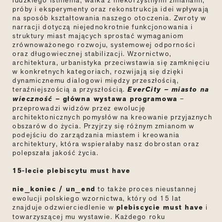
ludzkiego istnienia, walka z niekorzystnymi zmianami,
próby i eksperymenty oraz rekonstrukcja idei wpływają
na sposób kształtowania naszego otoczenia. Zwroty w
narracji dotyczą niejednokrotnie funkcjonowania i
struktury miast mających sprostać wymaganiom
zrównoważonego rozwoju, systemowej odporności
oraz długowiecznej stabilizacji. Wzornictwo,
architektura, urbanistyka przeciwstawia się zamknięciu
w konkretnych kategoriach, rozwijają się dzięki
dynamicznemu dialogowi między przeszłością,
teraźniejszością a przyszłością.
EverCity – miasto na
wieczność
– główna wystawa programowa
–
przeprowadzi widzów przez ewolucję
architektonicznych pomysłów na kreowanie przyjaznych
obszarów do życia. Przyjrzy się różnym zmianom w
podejściu do zarządzania miastem i kreowania
architektury, która wspierałaby nasz dobrostan oraz
polepszała jakość życia.
15-lecie plebiscytu must have
nie_koniec / un_end
to także proces nieustannej
ewolucji polskiego wzornictwa, który od 15 lat
znajduje odzwierciedlenie w
plebiscycie must have
i
towarzyszącej mu wystawie. Każdego roku