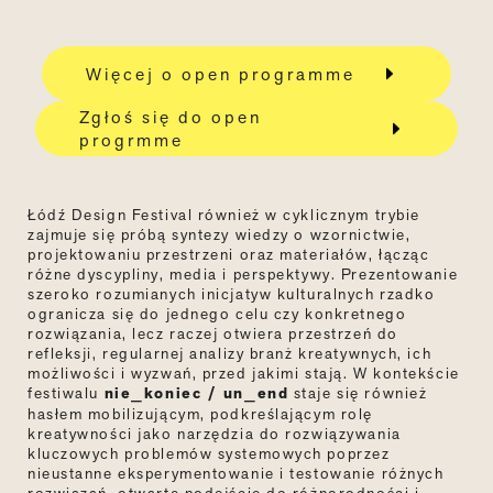
Więcej o open programme
Zgłoś się do open
progrmme
Łódź Design Festival również w cyklicznym trybie
zajmuje się próbą syntezy wiedzy o wzornictwie,
projektowaniu przestrzeni oraz materiałów, łącząc
różne dyscypliny, media i perspektywy. Prezentowanie
szeroko rozumianych inicjatyw kulturalnych rzadko
ogranicza się do jednego celu czy konkretnego
rozwiązania, lecz raczej otwiera przestrzeń do
refleksji, regularnej analizy branż kreatywnych, ich
możliwości i wyzwań, przed jakimi stają. W kontekście
festiwalu
nie_koniec / un_end
staje się również
hasłem mobilizującym, podkreślającym rolę
kreatywności jako narzędzia do rozwiązywania
kluczowych problemów systemowych poprzez
nieustanne eksperymentowanie i testowanie różnych