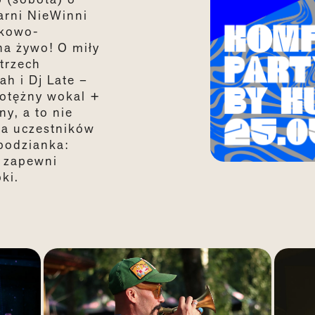
arni NieWinni
nkowo-
na żywo! O miły
trzech
h i Dj Late –
potężny wokal +
ny, a to nie
na uczestników
podzianka:
 zapewni
ki.