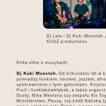
Dj Late i Dj Kuki Monstah /
KUSZ productions
Kilka słów o muzykach:
Dj Kuki Monstah.
Od kilkunastu lat w Ł
pomiędzy funkiem, soulem, jazzem, afr
spokrewnione z tymi gatunkami. Kojarzo
Fruit i funkłakówkłębek, a także organi
Dusty, Nika Westona czy zespołu 6ix To
Ministerstwo, Pauzę, czy Łódź Kaliską (