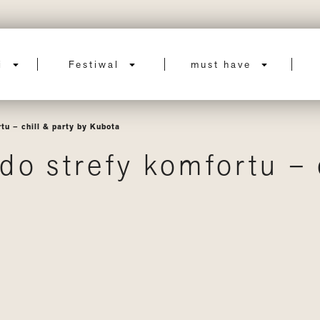
ci
Festiwal
must have
tu – chill & party by Kubota
o strefy komfortu – c