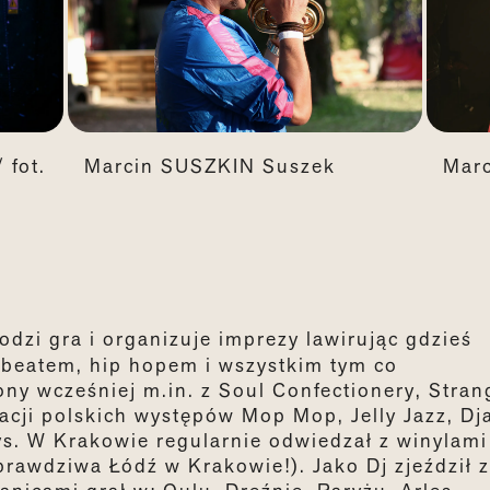
Marcin SUSZKIN Suszek
Mar
 fot.
odzi gra i organizuje imprezy lawirując gdzieś
obeatem, hip hopem i wszystkim tym co
ny wcześniej m.in. z Soul Confectionery, Stran
zacji polskich występów Mop Mop, Jelly Jazz, Dj
ys. W Krakowie regularnie odwiedzał z winylami
prawdziwa Łódź w Krakowie!). Jako Dj zjeździł 