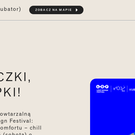
kubator)
ZOBACZ NA MAPIE
CZKI,
KI!
powtarzalną
gn Festival:
omfortu – chill
5 (sobota) o