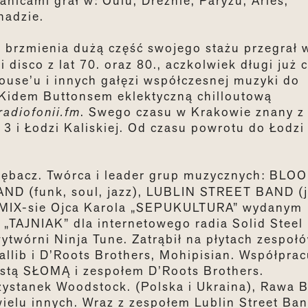
ranicami grał w: Oulu, Dreźnie, Paryżu, Arles,
nadzie.
e brzmienia dużą część swojego stażu przegrał 
disco z lat 70. oraz 80., aczkolwiek długi już 
ouse’u i innych gałęzi współczesnej muzyki do
 Kidem Buttonsem eklektyczną chilloutową
radiofonii.fm
. Swego czasu w Krakowie znany z
3 i Łodzi Kaliskiej. Od czasu powrotu do Łodzi
 trębacz. Twórca i leader grup muzycznych: BLOO
ND (funk, soul, jazz), LUBLIN STREET BAND (j
ym MIX-sie Ojca Karola „SEPUKULTURA” wydanym
„TAJNIAK” dla internetowego radia Solid Steel
ytwórni Ninja Tune. Zatrąbił na płytach zespoł
lib i D’Roots Brothers, Mohipisian. Współprac
stą SŁOMĄ i zespołem D’Roots Brothers.
zystanek Woodstock. (Polska i Ukraina), Rawa B
ielu innych. Wraz z zespołem Lublin Street Ba