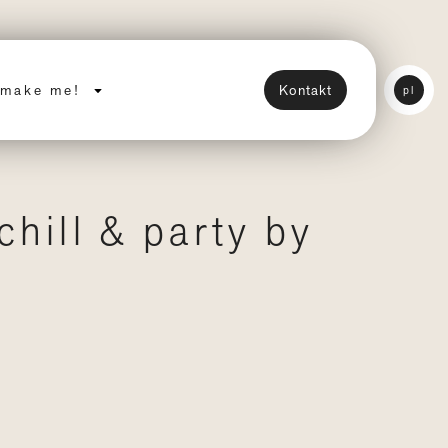
make me!
Kontakt
pl
hill & party by