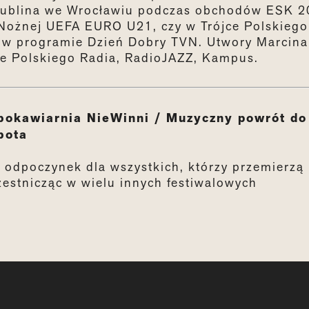
 Lublina we Wrocławiu podczas obchodów ESK 2
 Nożnej UEFA EURO U21, czy w Trójce Polskiego
z w programie Dzień Dobry TVN. Utwory Marcina
ce Polskiego Radia, RadioJAZZ, Kampus.
ubokawiarnia NieWinni / Muzyczny powrót do
bota
i odpoczynek dla wszystkich, którzy przemierzą
zestnicząc w wielu innych festiwalowych