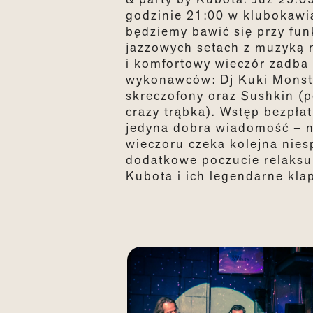
godzinie 21:00 w klubokawi
będziemy bawić się przy fu
jazzowych setach z muzyką 
i komfortowy wieczór zadba 
wykonawców: Dj Kuki Monsta
skreczofony oraz Sushkin (
crazy trąbka). Wstęp bezpłat
jedyna dobra wiadomość – 
wieczoru czeka kolejna nies
dodatkowe poczucie relaksu
Kubota i ich legendarne klap