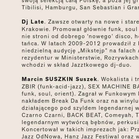
swoją selekcją całą Polskę, a poza jej g
Tibilisi, Hamburgu, San Sebastian i Gra
Dj Late
. Zawsze otwarty na nowe i star
Krakowie. Promował głównie funk, soul i 
nie stroni od dobrego 'nowego’ disco, h
tańca. W latach 2009-2012 prowadził z
niedzielną audycję „Mikstejp” na falach
rezydentur w Ministerstwie, Rozrywkach 
wchodzi w skład Jazztkowego dj-duo.
Marcin SUSZKIN Suszek
. Wokalista i
ZBIR (funk-acid-jazz), SEX MACHINE BA
funk, soul, orient). Zagrał w Funkow
nakładem Break Da Funk oraz na winylu 
działającego pod szyldem legendarnej w
Czarno Czarni, BACK BEAT, Comeyah, Tal
legendarnym wytwórcą bębnów, perkusi
Koncertował w takich imprezach jak: Pr
Jazz OdNowa, Hanz Jazz Festiwal oraz w