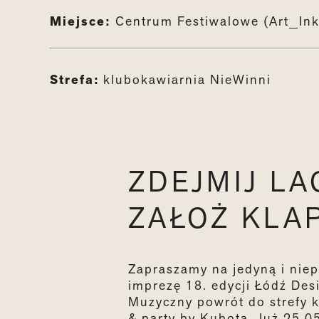
Miejsce:
Centrum Festiwalowe (Art_In
Strefa:
klubokawiarnia NieWinni
ZDEJMIJ LA
ZAŁOŻ KLAP
Zapraszamy na jedyną i nie
imprezę 18. edycji Łódź Desi
Muzyczny powrót do strefy k
& party by Kubota. Już 25.0