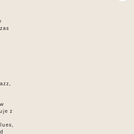
w
czas
azz,
ów
uje z
lues,
nd