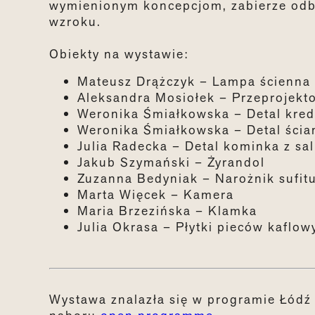
wymienionym koncepcjom, zabierze odbi
wzroku.
Obiekty na wystawie:
Mateusz
Drążczyk
–
Lampa
ścienna
Aleksandra
Mosiołek
–
P
rzeprojekt
Weronika Śmiałkowska
–
Detal kred
Weronika Śmiałkowska
–
Detal ścia
Julia Radecka
–
Detal kominka z sal
Jakub Szymański
–
Żyrandol
Zuzanna
Bedyniak
–
Narożnik sufitu
Marta Więcek
–
Kamer
a
Maria Brzezińska
–
Klamka
Julia Okrasa
–
Płytki pieców kaflow
Wystawa znalazła się w programie Łódź