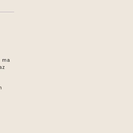
, ma
az
h