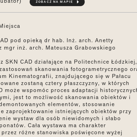
kubator)
ZOBACZ NA MAPIE
Miejsca
 pod opieką dr hab. Inż. arch. Anetty
az mgr inż. arch. Mateusza Grabowskiego
ez SKN CAD działające na Politechnice Łódzkiej
 zastosowań skanowania fotogrametrycznego or
um Kinematografii, znajdującego się w Pałacu
towane zostaną cztery płaszczyzny, w których
3D może wspomóc proces adaptacji historycznyc
ymi, jest to możliwość skanowania obiektów i
 zdemontowanych elementów, stosowanie
 zaprojektowanie istniejących obiektów przy
enie wystaw dla osób niewidomych i słabo
sponatów. Cała wystawa ma charakter
ę przez różne stanowiska poświęcone wyżej