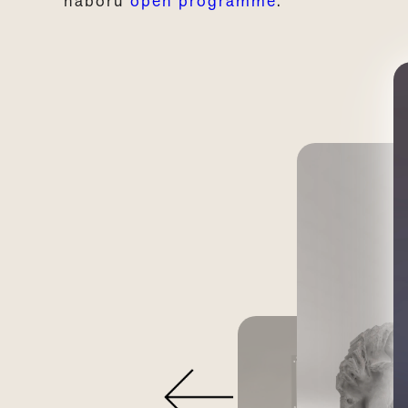
naboru
open programme
.