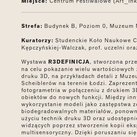
Miejsce:
Centrum Festiwalowe (Art_In
Strefa:
Budynek B, Poziom 0, Muzeum 
Kuratorzy:
Studenckie Koło Naukowe CAD
Kępczyńskiej-Walczak, prof. uczelni or
Wystawa
R3DEFINICJA
, stworzona prz
na celu pokazanie wielu wartościowych
druku 3D, na przykładach detali z Muze
Scheiblerów na terenie Łodzi. Zaprezen
fotogrametria w połączeniu z drukiem 
obiektów do nowych funkcji. Między inn
wykorzystanie modeli jako zastępstwa
biodegradowalnych materiałów, ponowne
użyciu technik druku 3D oraz udostępni
widzących poprzez stworzenie kopii ek
multisensoryczny. Dzięki poruszaniu si