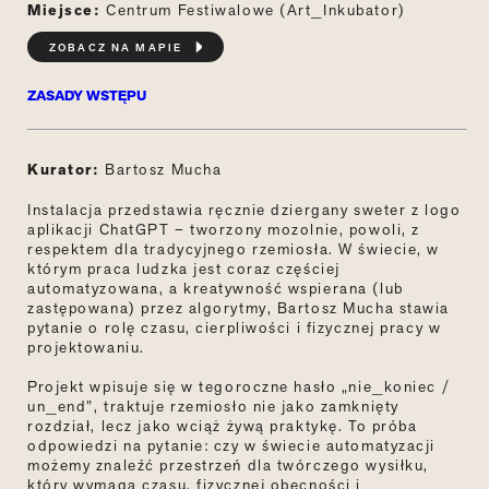
Miejsce:
Centrum Festiwalowe (Art_Inkubator)
ZOBACZ NA MAPIE
ZASADY WSTĘPU
Kurator:
Bartosz Mucha
Instalacja przedstawia ręcznie dziergany sweter z logo
aplikacji ChatGPT – tworzony mozolnie, powoli, z
respektem dla tradycyjnego rzemiosła. W świecie, w
którym praca ludzka jest coraz częściej
automatyzowana, a kreatywność wspierana (lub
zastępowana) przez algorytmy, Bartosz Mucha stawia
pytanie o rolę czasu, cierpliwości i fizycznej pracy w
projektowaniu.
Projekt wpisuje się w tegoroczne hasło „nie_koniec /
un_end”, traktuje rzemiosło nie jako zamknięty
rozdział, lecz jako wciąż żywą praktykę. To próba
odpowiedzi na pytanie: czy w świecie automatyzacji
możemy znaleźć przestrzeń dla twórczego wysiłku,
który wymaga czasu, fizycznej obecności i