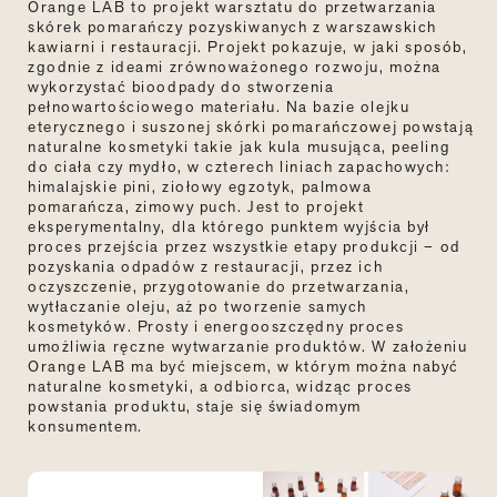
Orange LAB to projekt warsztatu do przetwarzania
skórek pomarańczy pozyskiwanych z warszawskich
kawiarni i restauracji. Projekt pokazuje, w jaki sposób,
zgodnie z ideami zrównoważonego rozwoju, można
wykorzystać bioodpady do stworzenia
pełnowartościowego materiału. Na bazie olejku
eterycznego i suszonej skórki pomarańczowej powstają
naturalne kosmetyki takie jak kula musująca, peeling
do ciała czy mydło, w czterech liniach zapachowych:
himalajskie pini, ziołowy egzotyk, palmowa
pomarańcza, zimowy puch. Jest to projekt
eksperymentalny, dla którego punktem wyjścia był
proces przejścia przez wszystkie etapy produkcji
–
od
pozyskania odpadów z restauracji, przez ich
oczyszczenie, przygotowanie do przetwarzania,
wytłaczanie oleju, aż po tworzenie samych
kosmetyków. Prosty i energooszczędny proces
umożliwia ręczne wytwarzanie produktów. W założeniu
Orange LAB ma być miejscem, w którym można nabyć
naturalne kosmetyki, a odbiorca, widząc proces
powstania produktu, staje się świadomym
konsumentem.