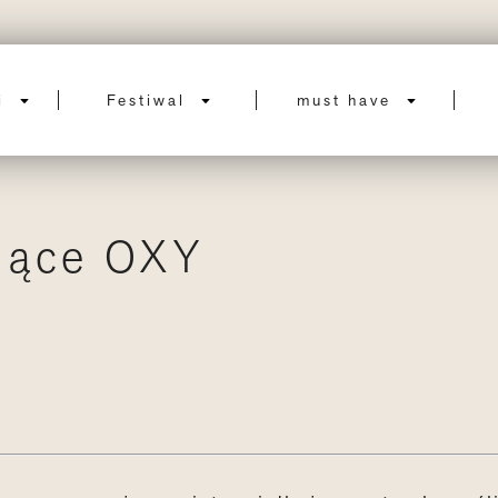
ci
Festiwal
must have
jące OXY