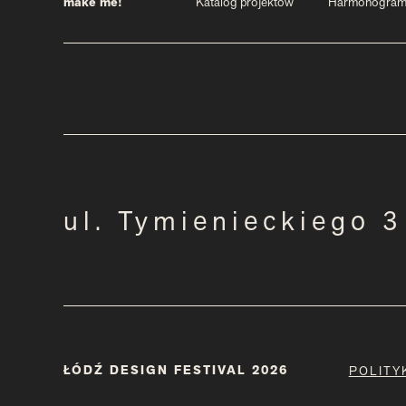
make me!
Katalog projektów
Harmonogra
ul. Tymienieckiego 
ŁÓDŹ DESIGN FESTIVAL 2026
POLITY