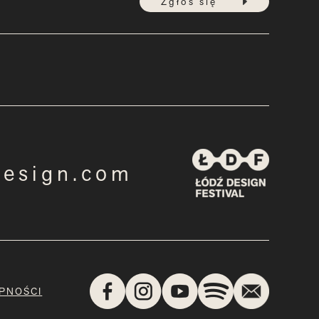
Zgłoś się
design.com
PNOŚCI