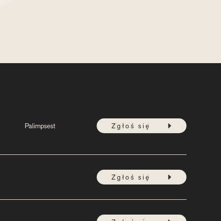
Palimpsest
Zgłoś się
Zgłoś się