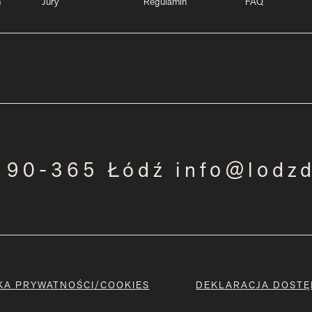
m
Jury
Regulamin
FAQ
3 90-365 Łódź info@lodz
KA PRYWATNOŚCI/COOKIES
DEKLARACJA DOSTĘ