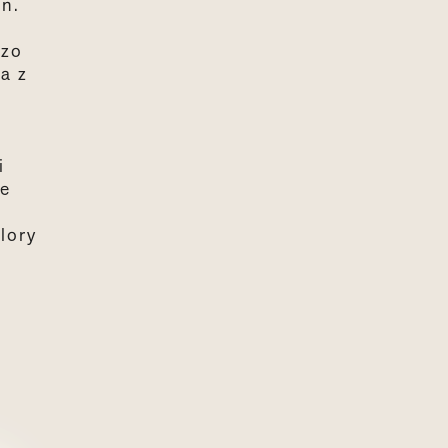
in.
h
dzo
a z
i
ie
lory